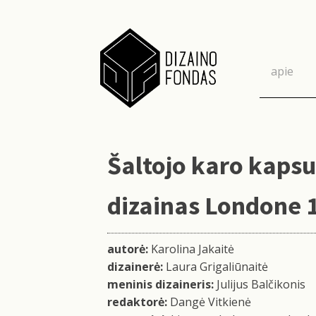
apie
Šaltojo karo kapsul
dizainas Londone 
autorė:
Karolina Jakaitė
dizainerė:
Laura Grigaliūnaitė
meninis dizaineris:
Julijus Balčikonis
redaktorė:
Dangė Vitkienė