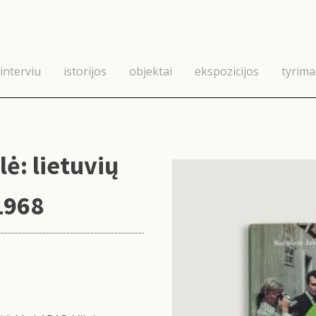
interviu
istorijos
objektai
ekspozicijos
tyrima
ė: lietuvių
1968