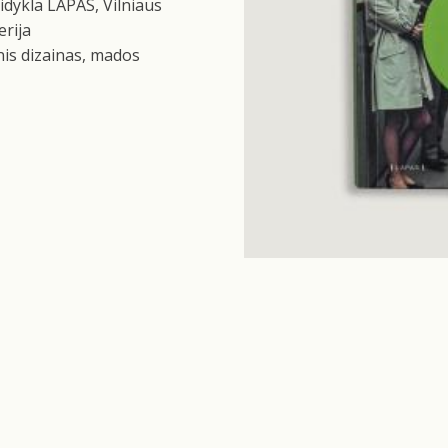
idykla LAPAS, Vilniaus
erija
nis dizainas, mados