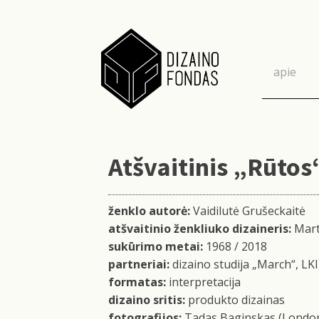
apie
Atšvaitinis „Rūtos
ženklo autorė:
Vaidilutė Grušeckaitė
atšvaitinio ženkliuko dizaineris:
Mart
sukūrimo metai:
1968 / 2018
partneriаi:
dizaino studija „Маrch“, LKI
formatas:
interpretacija
dizaino sritis:
produkto dizainas
fotografijos:
Tadas Baginskas (London