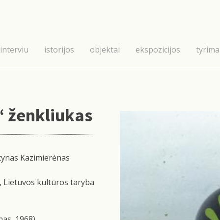
interviu
istorijos
objektai
ekspozicijos
tyrima
“ ženkliukas
ynas Kazimierėnas
, Lietuvos kultūros taryba
as, 1968)